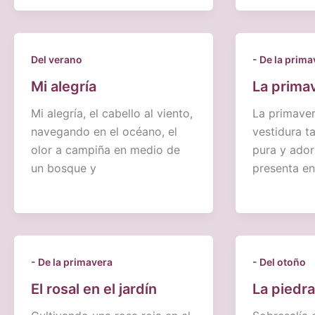
Del verano
- De la prima
Mi alegría
La prima
Mi alegría, el cabello al viento,
La primaver
navegando en el océano, el
vestidura t
olor a campiña en medio de
pura y ador
un bosque y
presenta en
- De la primavera
- Del otoño
El rosal en el jardín
La piedra