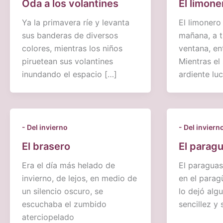
Oda a los volantines
El limone
Ya la primavera ríe y levanta
El limonero
sus banderas de diversos
mañana, a t
colores, mientras los niños
ventana, en
piruetean sus volantines
Mientras el
inundando el espacio […]
ardiente luc
- Del invierno
- Del inviern
El brasero
El parag
Era el día más helado de
El paraguas
invierno, de lejos, en medio de
en el para
un silencio oscuro, se
lo dejó alg
escuchaba el zumbido
sencillez y
aterciopelado