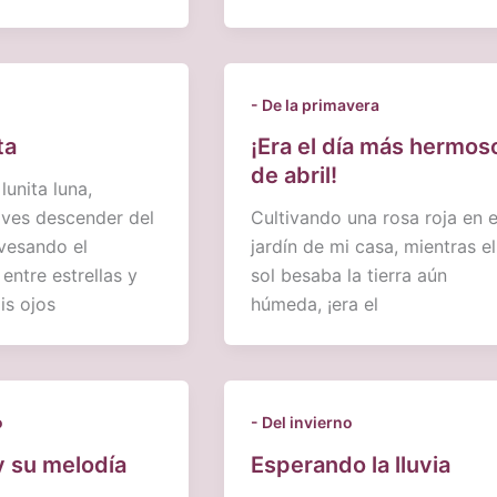
- De la primavera
ta
¡Era el día más hermos
de abril!
 lunita luna,
 ves descender del
Cultivando una rosa roja en e
vesando el
jardín de mi casa, mientras el
entre estrellas y
sol besaba la tierra aún
is ojos
húmeda, ¡era el
o
- Del invierno
 y su melodía
Esperando la lluvia