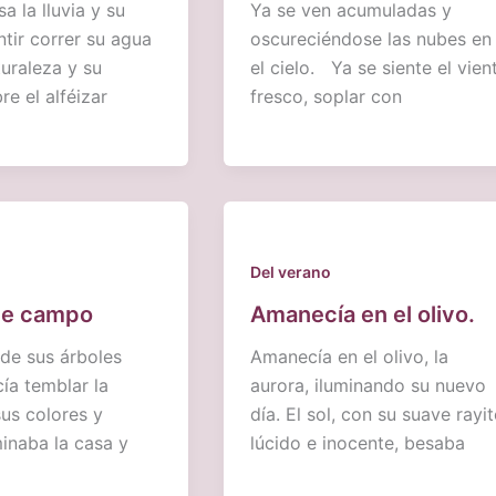
a la lluvia y su
Ya se ven acumuladas y
ntir correr su agua
oscureciéndose las nubes en
turaleza y su
el cielo. Ya se siente el vien
re el alféizar
fresco, soplar con
Del verano
de campo
Amanecía en el olivo.
 de sus árboles
Amanecía en el olivo, la
cía temblar la
aurora, iluminando su nuevo
sus colores y
día. El sol, con su suave rayi
inaba la casa y
lúcido e inocente, besaba