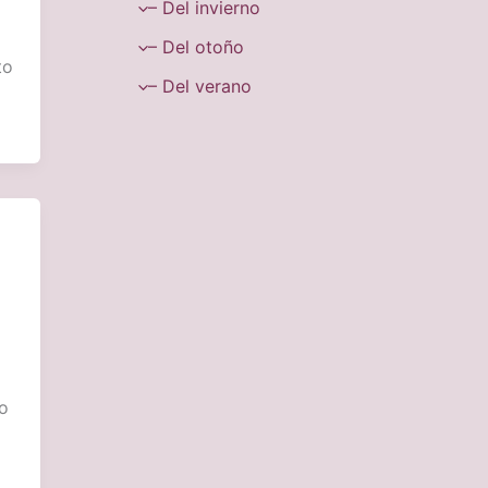
– Del invierno
– Del otoño
to
– Del verano
to