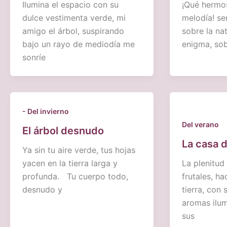
Ilumina el espacio con su
¡Qué hermos
dulce vestimenta verde, mi
melodía! se
amigo el árbol, suspirando
sobre la na
bajo un rayo de mediodía me
enigma, sob
sonríe
- Del invierno
Del verano
El árbol desnudo
La casa 
Ya sin tu aire verde, tus hojas
yacen en la tierra larga y
La plenitud
profunda. Tu cuerpo todo,
frutales, ha
desnudo y
tierra, con 
aromas ilum
sus